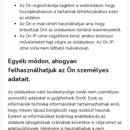
Az Ön regisztrációja tagként a weboldalon, hogy
hozzájárulhasson a tartalmak létrehozásához ezen
az oldalon.
Az Ön e-mail címét használhatjuk arra, hogy
értesítsük Önt az oldalunkon történő eseményekről.
Az Ön IP-címe rögzítésre kerül, amikor bizonyos
műveleteket hajt végre az oldalunkon. Az Ön IP-
címe soha nem látható nyilvánosan.
Egyéb módon, ahogyan
felhasználhatjuk az Ön személyes
adatait.
Az oldalunkon való tevékenysége során nem személyes
azonosító adatokat is gyűjthetünk Önről. Ezek az
információk technikai információkat tartalmazhatnak arról,
hogy milyen típusú böngészőt vagy eszközt használ.
Ezeket az információkat kizárólag analitikára és az
oldalunk látogatóinak számának követése is célja lehet az
adatgyűjtésnek. Mérésére is használhatjuk a nem