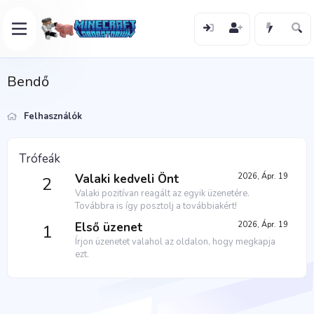
Bendő
Felhasználók
Trófeák
Valaki kedveli Önt
2026, Ápr. 19
2
Valaki pozitívan reagált az egyik üzenetére.
Továbbra is így posztolj a továbbiakért!
Első üzenet
2026, Ápr. 19
1
Írjon üzenetet valahol az oldalon, hogy megkapja
ezt.