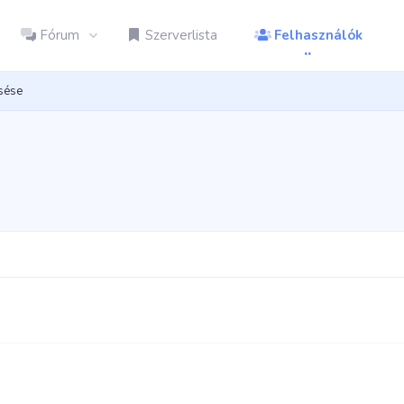
Fórum
Szerverlista
Felhasználók
esése