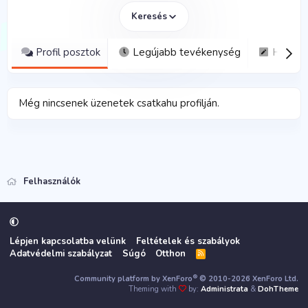
Keresés
Profil posztok
Legújabb tevékenység
Hozzás
Még nincsenek üzenetek csatkahu profilján.
Felhasználók
Lépjen kapcsolatba velünk
Feltételek és szabályok
Adatvédelmi szabályzat
Súgó
Otthon
R
S
S
®
Community platform by XenForo
© 2010-2026 XenForo Ltd.
Theming with
by:
Administrata
&
DohTheme