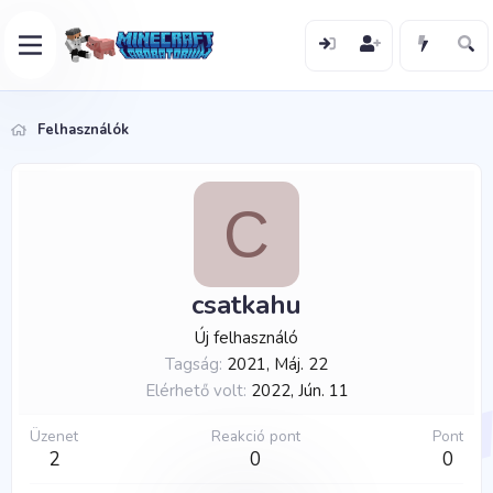
Felhasználók
C
csatkahu
Új felhasználó
Tagság
2021, Máj. 22
Elérhető volt
2022, Jún. 11
Üzenet
Reakció pont
Pont
2
0
0