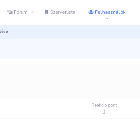
Fórum
Szerverlista
Felhasználók
esése
Reakció pont
1