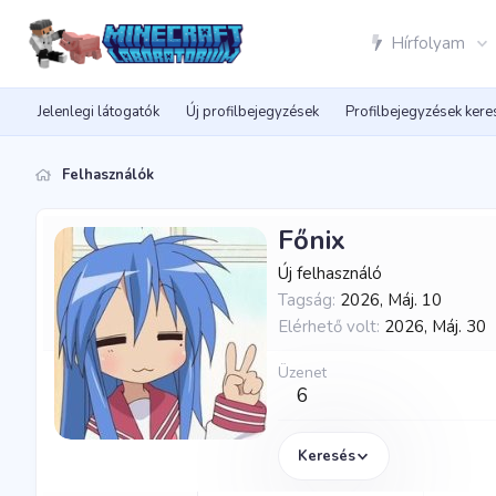
Hírfolyam
Jelenlegi látogatók
Új profilbejegyzések
Profilbejegyzések ker
Felhasználók
Főnix
Új felhasználó
Tagság
2026, Máj. 10
Elérhető volt
2026, Máj. 30
Üzenet
6
Keresés