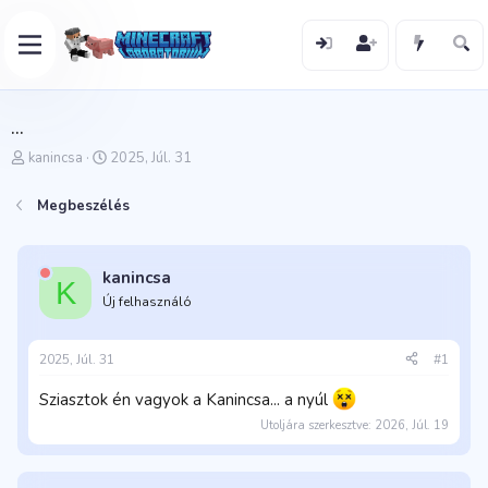
...
T
K
kanincsa
2025, Júl. 31
é
e
m
z
Megbeszélés
a
d
i
ő
n
d
d
á
kanincsa
K
í
t
Új felhasználó
t
u
ó
m
2025, Júl. 31
#1
Sziasztok én vagyok a Kanincsa... a nyúl
Utoljára szerkesztve:
2026, Júl. 19