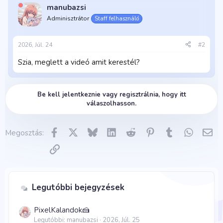
manubazsi
Adminisztrátor
Staff felhasználó
2026, Júl. 24
#2
Szia, meglett a videó amit kerestél?
Be kell jelentkeznie vagy regisztrálnia, hogy itt
válaszolhasson.
Facebook
X
Bluesky
LinkedIn
Reddit
Pinterest
Tumblr
WhatsA
E-m
Megosztás:
Link
Legutóbbi bejegyzések
PixelKalandok🍰
Legutóbbi: manubazsi
2026, Júl. 25