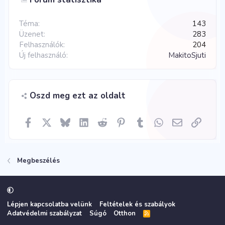
Téma
143
Üzenet
283
Felhasználók
204
Új felhasználó
MakitoSjuti
Oszd meg ezt az oldalt
Facebook
X
Bluesky
LinkedIn
Reddit
Pinterest
Tumblr
WhatsApp
E-mail
Link
Megbeszélés
Lépjen kapcsolatba velünk
Feltételek és szabályok
Adatvédelmi szabályzat
Súgó
Otthon
R
S