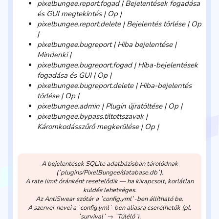
pixelbungee.report.fogad | Bejelentések fogadása
és GUI megtekintés | Op |
pixelbungee.report.delete | Bejelentés törlése | Op
|
pixelbungee.bugreport | Hiba bejelentése |
Mindenki |
pixelbungee.bugreport.fogad | Hiba-bejelentések
fogadása és GUI | Op |
pixelbungee.bugreport.delete | Hiba-bejelentés
törlése | Op |
pixelbungee.admin | Plugin újratöltése | Op |
pixelbungee.bypass.tiltottszavak |
Káromkodásszűrő megkerülése | Op |
A bejelentések SQLite adatbázisban tárolódnak
(`plugins/PixelBungee/database.db`).
A rate limit óránként resetelődik — ha kikapcsolt, korlátlan
küldés lehetséges.
Az AntiSwear szótár a `config.yml`-ben állítható be.
A szerver nevei a `config.yml`-ben aliasra cserélhetők (pl.
`survival` → `Túlélő`).