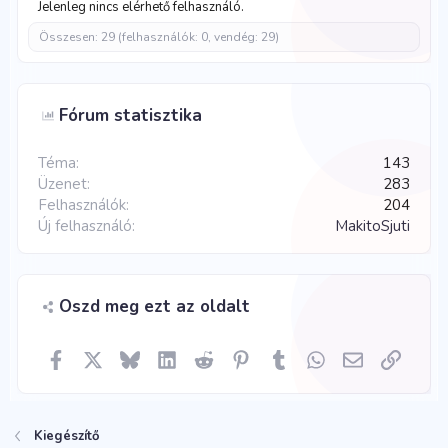
Jelenleg nincs elérhető felhasználó.
Összesen: 29 (felhasználók: 0, vendég: 29)
Fórum statisztika
Téma
143
Üzenet
283
Felhasználók
204
Új felhasználó
MakitoSjuti
Oszd meg ezt az oldalt
Facebook
X
Bluesky
LinkedIn
Reddit
Pinterest
Tumblr
WhatsApp
E-mail
Link
Kiegészítő