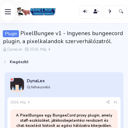
PixelBungee v1 - Ingyenes bungeecord
Plugin
plugin, a pixelkalandok szerverhálózatról.
T
K
DynaLex
2026, Máj. 4
é
e
m
z
Kiegészítő
a
d
i
ő
n
d
d
á
DynaLex
í
t
Új felhasználó
t
u
ó
m
2026, Máj. 4
#1
A PixelBungee egy BungeeCord proxy plugin, amely
staff-eszközöket, játékosbejelentési rendszert és
chat-kezelést biztosít az egész hálózatra kiterjedően.