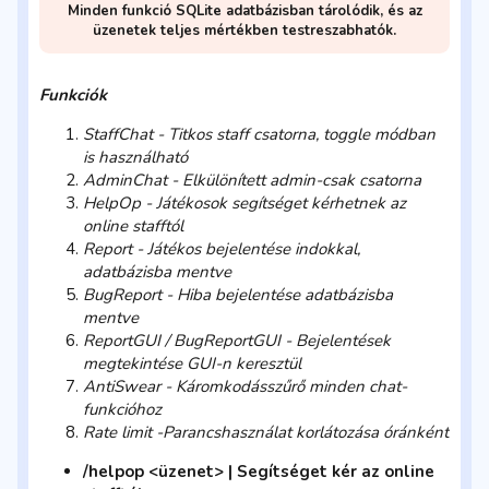
Minden funkció SQLite adatbázisban tárolódik, és az
üzenetek teljes mértékben testreszabhatók.
Funkciók
StaffChat - Titkos staff csatorna, toggle módban
is használható
AdminChat - Elkülönített admin-csak csatorna
HelpOp - Játékosok segítséget kérhetnek az
online stafftól
Report - Játékos bejelentése indokkal,
adatbázisba mentve
BugReport - Hiba bejelentése adatbázisba
mentve
ReportGUI / BugReportGUI - Bejelentések
megtekintése GUI-n keresztül
AntiSwear - Káromkodásszűrő minden chat-
funkcióhoz
Rate limit -Parancshasználat korlátozása óránként
/helpop <üzenet> | Segítséget kér az online