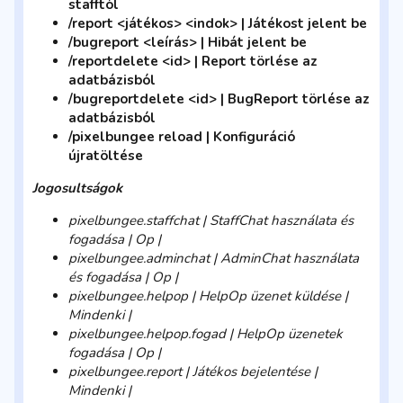
stafftól
/report <játékos> <indok> | Játékost jelent be
/bugreport <leírás> | Hibát jelent be
/reportdelete <id> | Report törlése az
adatbázisból
/bugreportdelete <id> | BugReport törlése az
adatbázisból
/pixelbungee reload | Konfiguráció
újratöltése
Jogosultságok
pixelbungee.staffchat | StaffChat használata és
fogadása | Op |
pixelbungee.adminchat | AdminChat használata
és fogadása | Op |
pixelbungee.helpop | HelpOp üzenet küldése |
Mindenki |
pixelbungee.helpop.fogad | HelpOp üzenetek
fogadása | Op |
pixelbungee.report | Játékos bejelentése |
Mindenki |