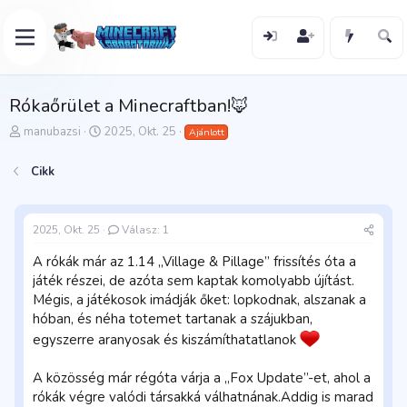
Rókaőrület a Minecraftban!🦊
T
K
manubazsi
2025, Okt. 25
Ajánlott
é
e
m
z
Cikk
a
d
i
ő
n
d
d
á
2025, Okt. 25
Válasz: 1
í
t
A rókák már az 1.14 „Village & Pillage” frissítés óta a
t
u
ó
m
játék részei, de azóta sem kaptak komolyabb újítást.
Mégis, a játékosok imádják őket: lopkodnak, alszanak a
hóban, és néha totemet tartanak a szájukban,
egyszerre aranyosak és kiszámíthatatlanok
A közösség már régóta várja a „Fox Update”-et, ahol a
rókák végre valódi társakká válhatnának.Addig is marad