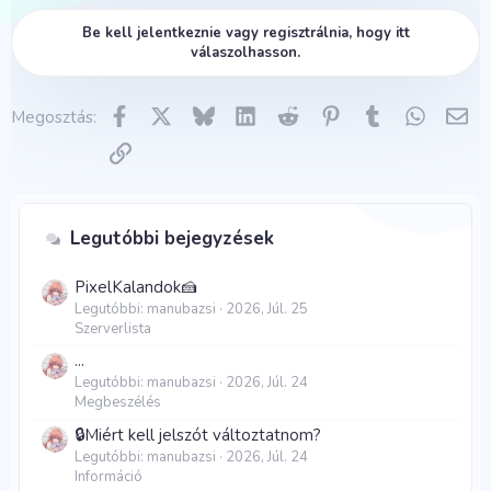
k
Be kell jelentkeznie vagy regisztrálnia, hogy itt
c
válaszolhasson.
i
ó
k
:
Facebook
X
Bluesky
LinkedIn
Reddit
Pinterest
Tumblr
WhatsA
E-m
Megosztás:
Link
Legutóbbi bejegyzések
PixelKalandok🍰
Legutóbbi: manubazsi
2026, Júl. 25
Szerverlista
...
Legutóbbi: manubazsi
2026, Júl. 24
Megbeszélés
🔒Miért kell jelszót változtatnom?
Legutóbbi: manubazsi
2026, Júl. 24
Információ