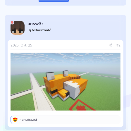
answ3r
Új felhasználó
2025, Okt. 25
#2
manubazsi
R
e
a