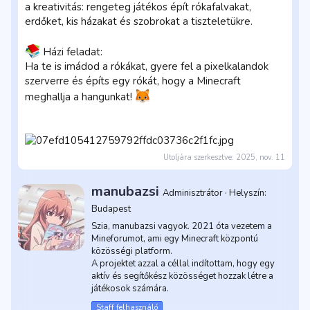
a kreativitás: rengeteg játékos épít rókafalvakat,
erdőket, kis házakat és szobrokat a tiszteletükre.
Házi feladat:
Ha te is imádod a rókákat, gyere fel a pixelkalandok
szerverre és építs egy rókát, hogy a Minecraft
meghallja a hangunkat!
Utoljára szerkesztve:
2025, nov. 11
Í
manubazsi
Adminisztrátor
·
Helyszín:
r
Budapest
t
a
Szia, manubazsi vagyok. 2021 óta vezetem a
Mineforumot, ami egy Minecraft központú
közösségi platform.
A projektet azzal a céllal indítottam, hogy egy
aktív és segítőkész közösséget hozzak létre a
játékosok számára.
Staff felhasználó