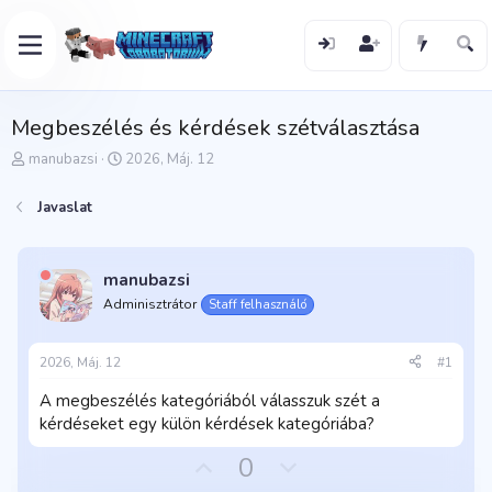
Megbeszélés és kérdések szétválasztása
T
K
manubazsi
2026, Máj. 12
é
e
m
z
Javaslat
a
d
i
ő
n
d
d
á
manubazsi
í
t
Adminisztrátor
Staff felhasználó
t
u
ó
m
2026, Máj. 12
#1
A megbeszélés kategóriából válasszuk szét a
kérdéseket egy külön kérdések kategóriába?
P
H
0