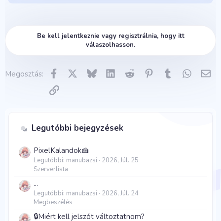
o
á
z
t
i
r
t
a
Be kell jelentkeznie vagy regisztrálnia, hogy itt
í
s
válaszolhasson.
v
z
s
a
Facebook
X
Bluesky
LinkedIn
Reddit
Pinterest
Tumblr
WhatsA
E-m
Megosztás:
z
v
Link
a
a
v
z
a
a
Legutóbbi bejegyzések
z
t
á
PixelKalandok🍰
s
Legutóbbi: manubazsi
2026, Júl. 25
Szerverlista
...
Legutóbbi: manubazsi
2026, Júl. 24
Megbeszélés
🔒Miért kell jelszót változtatnom?